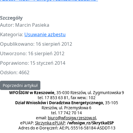
Szczegóły
Autor:
Marcin Pasieka
Kategoria:
Usuwanie azbestu
Opublikowano: 16 sierpień 2012
Utworzono: 16 sierpień 2012
Poprawiono: 15 styczeń 2014
Odsłon: 4662
Poprzedni artykuł: Program "Usuwanie wyrobów zawierających azb
Poprzedni artykuł
WFOŚIGW w Rzeszowie,
35-030 Rzeszów, ul. Zygmuntowska 9
tel. 17 853 63 81, fax wew.: 102
Dział Wniosków i Doradztwa Energetycznego,
35-105
Rzeszów, ul. Przemysłowa 6
tel. 17 742 70 14
email:
biuro@wfosigw.rzeszow.pl
,
ePUAP:
Skrzynka ePUAP
:
/wfosigw_rz/SkrytkaESP
Adres do e-Doręczeń: AE:PL-55516-58184-ASDDT-13