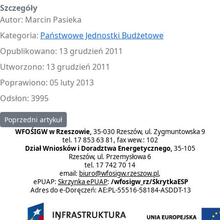
Szczegóły
Autor:
Marcin Pasieka
Kategoria:
Państwowe Jednostki Budżetowe
Opublikowano: 13 grudzień 2011
Utworzono: 13 grudzień 2011
Poprawiono: 05 luty 2013
Odsłon: 3995
Poprzedni artykuł: Przekazywanie środków państwowym jednos
Poprzedni artykuł
WFOŚIGW w Rzeszowie,
35-030 Rzeszów, ul. Zygmuntowska 9
tel. 17 853 63 81, fax wew.: 102
Dział Wniosków i Doradztwa Energetycznego,
35-105
Rzeszów, ul. Przemysłowa 6
tel. 17 742 70 14
email:
biuro@wfosigw.rzeszow.pl
,
ePUAP:
Skrzynka ePUAP
:
/wfosigw_rz/SkrytkaESP
Adres do e-Doręczeń: AE:PL-55516-58184-ASDDT-13