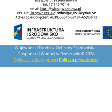
Rzeszów, ul. Przemysłowa 6
tel. 17 742 70 14
email:
biuro@wfosigw.rzeszow.pl
,
ePUAP:
Skrzynka ePUAP
:
/wfosigw_rz/SkrytkaESP
Adres do e-Doręczeń: AE:PL-55516-58184-ASDDT-13
Wojewódzki Fundusz Ochrony Środowiska i
Gospodarki Wodnej w Rzeszowie © 2024
Deklaracja dostępności
Polityka prywatności