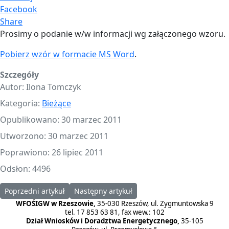
Facebook
Share
Prosimy o podanie w/w informacji wg załączonego wzoru.
Pobierz wzór w formacie MS Word
.
Szczegóły
Autor:
Ilona Tomczyk
Kategoria:
Bieżące
Opublikowano: 30 marzec 2011
Utworzono: 30 marzec 2011
Poprawiono: 26 lipiec 2011
Odsłon: 4496
Poprzedni artykuł: Informacja o programie NFOŚiGW "Usuwanie 
Następny artykuł: Program NFOŚiGW - "Gos
Poprzedni artykuł
Następny artykuł
WFOŚIGW w Rzeszowie,
35-030 Rzeszów, ul. Zygmuntowska 9
tel. 17 853 63 81, fax wew.: 102
Dział Wniosków i Doradztwa Energetycznego,
35-105