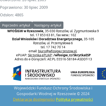
Poprawiono: 30 lipiec 2009
Odsłon: 4865
Poprzedni artykuł: 28.07.2009r. Przetarg nieograniczony - rozstrz
Następny artykuł: 15.07.2009r. Przetarg nieo
Poprzedni artykuł
Następny artykuł
WFOŚIGW w Rzeszowie,
35-030 Rzeszów, ul. Zygmuntowska 9
tel. 17 853 63 81, fax wew.: 102
Dział Wniosków i Doradztwa Energetycznego,
35-105
Rzeszów, ul. Przemysłowa 6
tel. 17 742 70 14
email:
biuro@wfosigw.rzeszow.pl
,
ePUAP:
Skrzynka ePUAP
:
/wfosigw_rz/SkrytkaESP
Adres do e-Doręczeń: AE:PL-55516-58184-ASDDT-13
Wojewódzki Fundusz Ochrony Środowiska i
Gospodarki Wodnej w Rzeszowie © 2024
Deklaracja dostępności
Polityka prywatności