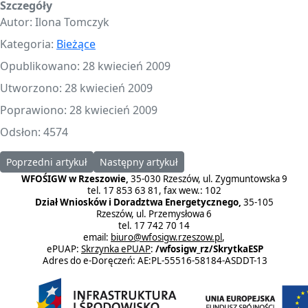
Szczegóły
Autor:
Ilona Tomczyk
Kategoria:
Bieżące
Opublikowano: 28 kwiecień 2009
Utworzono: 28 kwiecień 2009
Poprawiono: 28 kwiecień 2009
Odsłon: 4574
Poprzedni artykuł: Informacja o przychodach gminnych i powiat
Następny artykuł: Ogłoszenie o konkursie na
Poprzedni artykuł
Następny artykuł
WFOŚIGW w Rzeszowie,
35-030 Rzeszów, ul. Zygmuntowska 9
tel. 17 853 63 81, fax wew.: 102
Dział Wniosków i Doradztwa Energetycznego,
35-105
Rzeszów, ul. Przemysłowa 6
tel. 17 742 70 14
email:
biuro@wfosigw.rzeszow.pl
,
ePUAP:
Skrzynka ePUAP
:
/wfosigw_rz/SkrytkaESP
Adres do e-Doręczeń: AE:PL-55516-58184-ASDDT-13