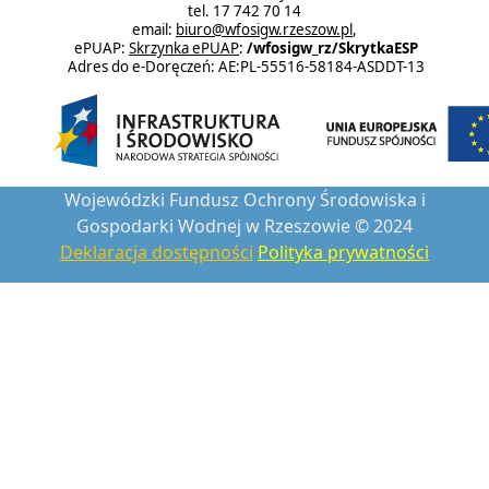
tel. 17 742 70 14
email:
biuro@wfosigw.rzeszow.pl
,
ePUAP:
Skrzynka ePUAP
:
/wfosigw_rz/SkrytkaESP
Adres do e-Doręczeń: AE:PL-55516-58184-ASDDT-13
Wojewódzki Fundusz Ochrony Środowiska i
Gospodarki Wodnej w Rzeszowie © 2024
Deklaracja dostępności
Polityka prywatności