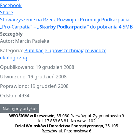
Facebook
Share
Stowarzyszenie na Rzecz Rozwoju i Promocji Podkarpacia
„Pro-Carpatia” –
„Skarby Podkarpacia”
do pobrania 4,5MB
Szczegóły
Autor:
Marcin Pasieka
Kategoria:
Publikacje upowszechniające wiedzę
ekologiczną
Opublikowano: 19 grudzień 2008
Utworzono: 19 grudzień 2008
Poprawiono: 19 grudzień 2008
Odsłon: 4934
Następny artykuł: Stowarzyszenie "EKOSKOP" Rzeszów - "Abecadło
Następny artykuł
WFOŚIGW w Rzeszowie,
35-030 Rzeszów, ul. Zygmuntowska 9
tel. 17 853 63 81, fax wew.: 102
Dział Wniosków i Doradztwa Energetycznego,
35-105
Rzeszów, ul. Przemysłowa 6