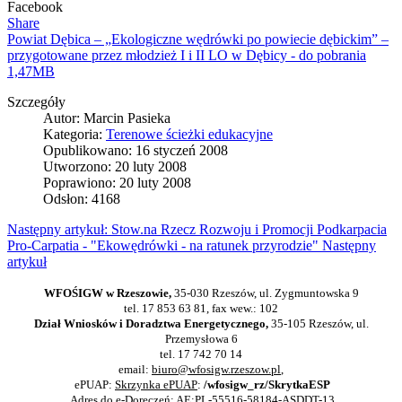
Facebook
Share
Powiat Dębica – „Ekologiczne wędrówki po powiecie dębickim” –
przygotowane przez młodzież I i II LO w Dębicy - do pobrania
1,47MB
Szczegóły
Autor:
Marcin Pasieka
Kategoria:
Terenowe ścieżki edukacyjne
Opublikowano: 16 styczeń 2008
Utworzono: 20 luty 2008
Poprawiono: 20 luty 2008
Odsłon: 4168
Następny artykuł: Stow.na Rzecz Rozwoju i Promocji Podkarpacia
Pro-Carpatia - "Ekowędrówki - na ratunek przyrodzie"
Następny
artykuł
WFOŚIGW w Rzeszowie,
35-030 Rzeszów, ul. Zygmuntowska 9
tel. 17 853 63 81, fax wew.: 102
Dział Wniosków i Doradztwa Energetycznego,
35-105 Rzeszów, ul.
Przemysłowa 6
tel. 17 742 70 14
email:
biuro@wfosigw.rzeszow.pl
,
ePUAP:
Skrzynka ePUAP
:
/wfosigw_rz/SkrytkaESP
Adres do e-Doręczeń: AE:PL-55516-58184-ASDDT-13