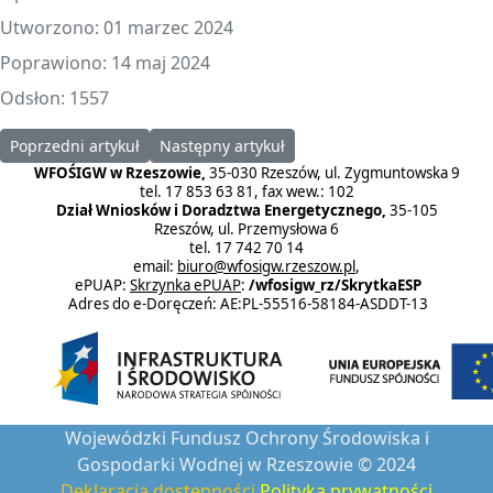
Utworzono: 01 marzec 2024
Poprawiono: 14 maj 2024
Odsłon: 1557
Poprzedni artykuł: ❗Akcja ekologiczna "Sadzonka za surowce wt
Następny artykuł: NARADA ROCZNA KADRY
Poprzedni artykuł
Następny artykuł
WFOŚIGW w Rzeszowie,
35-030 Rzeszów, ul. Zygmuntowska 9
tel. 17 853 63 81, fax wew.: 102
Dział Wniosków i Doradztwa Energetycznego,
35-105
Rzeszów, ul. Przemysłowa 6
tel. 17 742 70 14
email:
biuro@wfosigw.rzeszow.pl
,
ePUAP:
Skrzynka ePUAP
:
/wfosigw_rz/SkrytkaESP
Adres do e-Doręczeń: AE:PL-55516-58184-ASDDT-13
Wojewódzki Fundusz Ochrony Środowiska i
Gospodarki Wodnej w Rzeszowie © 2024
Deklaracja dostępności
Polityka prywatności