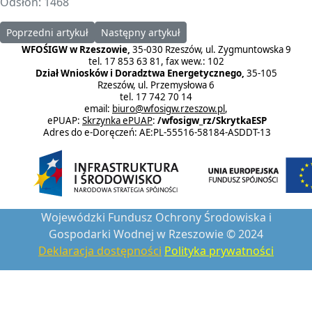
Odsłon: 1468
Poprzedni artykuł: Sprawozdanie finansowe WFOŚiGW w Rzeszowi
Następny artykuł: Sprawozdanie finansowe 
Poprzedni artykuł
Następny artykuł
WFOŚIGW w Rzeszowie,
35-030 Rzeszów, ul. Zygmuntowska 9
tel. 17 853 63 81, fax wew.: 102
Dział Wniosków i Doradztwa Energetycznego,
35-105
Rzeszów, ul. Przemysłowa 6
tel. 17 742 70 14
email:
biuro@wfosigw.rzeszow.pl
,
ePUAP:
Skrzynka ePUAP
:
/wfosigw_rz/SkrytkaESP
Adres do e-Doręczeń: AE:PL-55516-58184-ASDDT-13
Wojewódzki Fundusz Ochrony Środowiska i
Gospodarki Wodnej w Rzeszowie © 2024
Deklaracja dostępności
Polityka prywatności