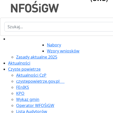
Szukaj
Nabory
Wzory wniosków
Zasady aktualne 2025
Aktualności
Czyste powietrze
Aktualności CzP
czystepowietrze.gov.pl
FEnIKS
KPO
Wykaz gmin
Operator WFOŚiGW
Lista Audytorów