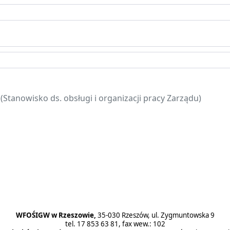
(Stanowisko ds. obsługi i organizacji pracy Zarządu)
rtowe nr 1/2023
WFOŚIGW w Rzeszowie,
35-030 Rzeszów, ul. Zygmuntowska 9
tel. 17 853 63 81, fax wew.: 102