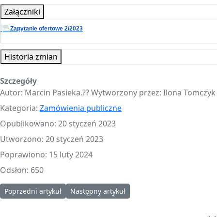
Załączniki
📃
Zapytanie ofertowe 2/2023
Historia zmian
Szczegóły
Autor:
Marcin Pasieka.?‍? Wytworzony przez: Ilona Tomczyk 
Kategoria:
Zamówienia publiczne
Opublikowano: 20 styczeń 2023
Utworzono: 20 styczeń 2023
Poprawiono: 15 luty 2024
Odsłon: 650
Poprzedni artykuł: 2023.02.03 - zapytanie ofertowe nr 3/2023
Następny artykuł: 2023.01.11 - zapytanie ofe
Poprzedni artykuł
Następny artykuł