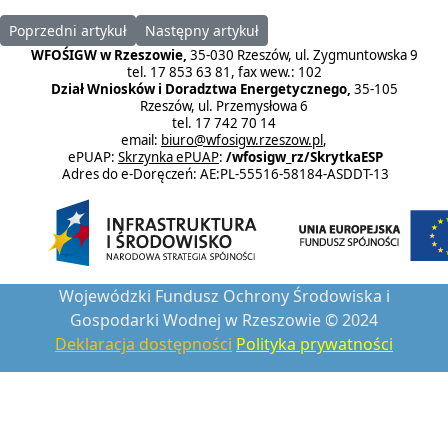
Poprzedni artykuł: Sprawozdanie za rok 2019
Następny artykuł: Sprawozdanie za rok 2017
Poprzedni artykuł
Następny artykuł
WFOŚIGW w Rzeszowie,
35-030 Rzeszów, ul. Zygmuntowska 9
tel. 17 853 63 81, fax wew.: 102
Dział Wniosków i Doradztwa Energetycznego,
35-105
Rzeszów, ul. Przemysłowa 6
tel. 17 742 70 14
email:
biuro@wfosigw.rzeszow.pl
,
ePUAP:
Skrzynka ePUAP
:
/wfosigw_rz/SkrytkaESP
Adres do e-Doręczeń: AE:PL-55516-58184-ASDDT-13
Wojewódzki Fundusz Ochrony Środowiska i
Gospodarki Wodnej w Rzeszowie © 2024
Deklaracja dostępności
Polityka prywatności