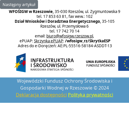
Następny artykuł: Strategia działania Funduszu 2017-2020
Następny artykuł
WFOŚIGW w Rzeszowie,
35-030 Rzeszów, ul. Zygmuntowska 9
tel. 17 853 63 81, fax wew.: 102
Dział Wniosków i Doradztwa Energetycznego,
35-105
Rzeszów, ul. Przemysłowa 6
tel. 17 742 70 14
email:
biuro@wfosigw.rzeszow.pl
,
ePUAP:
Skrzynka ePUAP
:
/wfosigw_rz/SkrytkaESP
Adres do e-Doręczeń: AE:PL-55516-58184-ASDDT-13
Wojewódzki Fundusz Ochrony Środowiska i
Gospodarki Wodnej w Rzeszowie © 2024
Deklaracja dostępności
Polityka prywatności