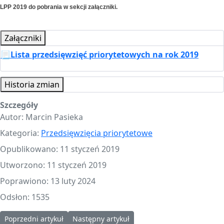
LPP 2019 do pobrania w sekcji załączniki.
Załączniki
📃Lista przedsięwzięć priorytetowych na rok 2019
Historia zmian
Szczegóły
Autor:
Marcin Pasieka
Kategoria:
Przedsięwzięcia priorytetowe
Opublikowano: 11 styczeń 2019
Utworzono: 11 styczeń 2019
Poprawiono: 13 luty 2024
Odsłon: 1535
Poprzedni artykuł: Przedsięwzięcia priorytetowe na rok 2021
Następny artykuł: Przedsięwzięcia prioryteto
Poprzedni artykuł
Następny artykuł