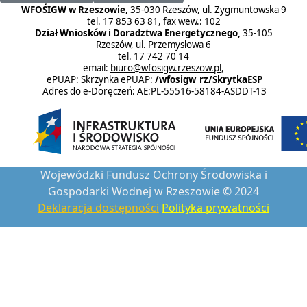
WFOŚIGW w Rzeszowie,
35-030 Rzeszów, ul. Zygmuntowska 9
tel. 17 853 63 81, fax wew.: 102
Dział Wniosków i Doradztwa Energetycznego,
35-105
Rzeszów, ul. Przemysłowa 6
tel. 17 742 70 14
email:
biuro@wfosigw.rzeszow.pl
,
ePUAP:
Skrzynka ePUAP
:
/wfosigw_rz/SkrytkaESP
Adres do e-Doręczeń: AE:PL-55516-58184-ASDDT-13
Wojewódzki Fundusz Ochrony Środowiska i
Gospodarki Wodnej w Rzeszowie © 2024
Deklaracja dostępności
Polityka prywatności