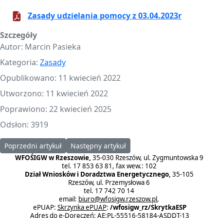
Zasady udzielania pomocy z 03.04.2023r
Szczegóły
Autor:
Marcin Pasieka
Kategoria:
Zasady
Opublikowano: 11 kwiecień 2022
Utworzono: 11 kwiecień 2022
Poprawiono: 22 kwiecień 2025
Odsłon: 3919
Poprzedni artykuł: Zasady udzielania pomocy obowiązujące od dni
Następny artykuł: Zasady udzielania pomocy 
Poprzedni artykuł
Następny artykuł
WFOŚIGW w Rzeszowie,
35-030 Rzeszów, ul. Zygmuntowska 9
tel. 17 853 63 81, fax wew.: 102
Dział Wniosków i Doradztwa Energetycznego,
35-105
Rzeszów, ul. Przemysłowa 6
tel. 17 742 70 14
email:
biuro@wfosigw.rzeszow.pl
,
ePUAP:
Skrzynka ePUAP
:
/wfosigw_rz/SkrytkaESP
Adres do e-Doręczeń: AE:PL-55516-58184-ASDDT-13