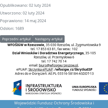
Opublikowano: 02 luty 2024
Utworzono: 02 luty 2024
Poprawiono: 14 maj 2024
Odsłon: 1689
Poprzedni artykuł: W siedzibie WFOŚiGW w Rzeszowie rozpoczęto
Następny artykuł: Musimy dbać o wodę. Rusz
Poprzedni artykuł
Następny artykuł
WFOŚIGW w Rzeszowie,
35-030 Rzeszów, ul. Zygmuntowska 9
tel. 17 853 63 81, fax wew.: 102
Dział Wniosków i Doradztwa Energetycznego,
35-105
Rzeszów, ul. Przemysłowa 6
tel. 17 742 70 14
email:
biuro@wfosigw.rzeszow.pl
,
ePUAP:
Skrzynka ePUAP
:
/wfosigw_rz/SkrytkaESP
Adres do e-Doręczeń: AE:PL-55516-58184-ASDDT-13
Wojewódzki Fundusz Ochrony Środowiska i