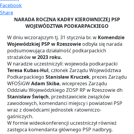
Facebook
Share
NARADA ROCZNA KADRY KIEROWNICZEJ PSP
WOJEWÓDZTWA PODKARPACKIEGO
W dniu wczorajszym tj. 31 stycznia br. w
Komendzie
Wojewódzkiej PSP w Rzeszowie
odbyła się narada
podsumowująca działalność podkarpackich
strażaków
w 2023 roku.
W naradzie uczestniczyli: wojewoda podkarpacki
Teresa Kubas-Hul
, członek Zarządu Województwa
Podkarpackiego
Stanisław Kruczek
, prezes Zarządu
WFOŚiGW
Adam Skiba
, wiceprezes Zarządu
Oddziału Wojewódzkiego ZOSP RP w Rzeszowie dh
Stanisław Święch
, przedstawiciele związków
zawodowych, komendanci miejscy i powiatowi PSP
wraz z dowódcami jednostek ratowniczo-
gaśniczych.
W formie wideokonferencji uczestniczył również
zastępca komendanta głównego PSP nadbryg.