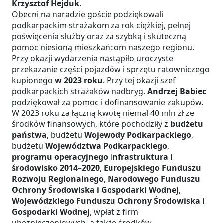
Krzysztof Hejduk.
Obecni na naradzie goście podziękowali
podkarpackim strażakom za rok ciężkiej, pełnej
poświęcenia służby oraz za szybką i skuteczną
pomoc niesioną mieszkańcom naszego regionu.
Przy okazji wydarzenia nastąpiło uroczyste
przekazanie części pojazdów i sprzętu ratowniczego
kupionego
w 2023 roku
. Przy tej okazji szef
podkarpackich strażaków nadbryg.
Andrzej Babiec
podziękował za pomoc i dofinansowanie zakupów.
W 2023 roku za łączną kwotę niemal 40 mln zł ze
środków finansowych, które pochodziły z
budżetu
państwa
, budżetu
Wojewody Podkarpackiego
,
budżetu
Województwa Podkarpackiego
,
programu operacyjnego infrastruktura i
środowisko 2014–2020
,
Europejskiego Funduszu
Rozwoju Regionalnego
,
Narodowego Funduszu
Ochrony Środowiska i Gospodarki Wodnej
,
Wojewódzkiego Funduszu Ochrony Środowiska i
Gospodarki Wodnej
, wpłat z firm
ubezpieczeniowych, a także środków