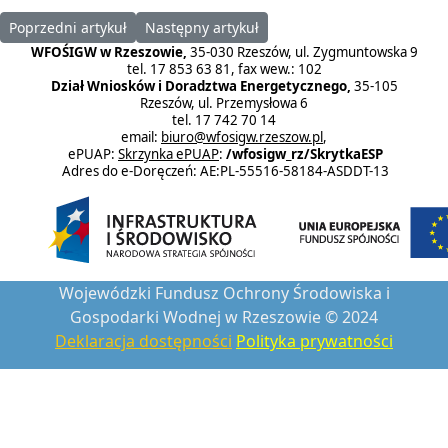
Poprzedni artykuł: Wzory wniosków obowiązujące od 09.01.2023 r.
Następny artykuł: Dokumenty do zapoznania s
Poprzedni artykuł
Następny artykuł
WFOŚIGW w Rzeszowie,
35-030 Rzeszów, ul. Zygmuntowska 9
tel. 17 853 63 81, fax wew.: 102
Dział Wniosków i Doradztwa Energetycznego,
35-105
Rzeszów, ul. Przemysłowa 6
tel. 17 742 70 14
email:
biuro@wfosigw.rzeszow.pl
,
ePUAP:
Skrzynka ePUAP
:
/wfosigw_rz/SkrytkaESP
Adres do e-Doręczeń: AE:PL-55516-58184-ASDDT-13
Wojewódzki Fundusz Ochrony Środowiska i
Gospodarki Wodnej w Rzeszowie © 2024
Deklaracja dostępności
Polityka prywatności