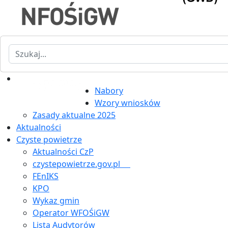
Szukaj
Nabory
Wzory wniosków
Zasady aktualne 2025
Aktualności
Czyste powietrze
Aktualności CzP
czystepowietrze.gov.pl
FEnIKS
KPO
Wykaz gmin
Operator WFOŚiGW
Lista Audytorów