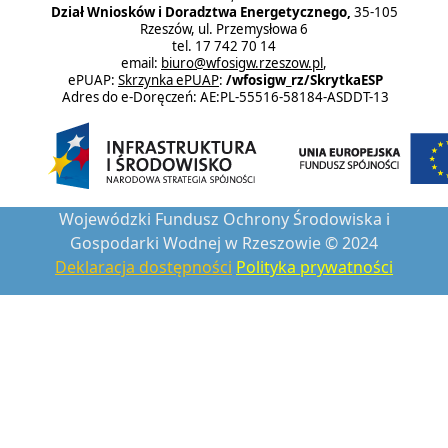
Dział Wniosków i Doradztwa Energetycznego,
35-105
Rzeszów, ul. Przemysłowa 6
tel. 17 742 70 14
email:
biuro@wfosigw.rzeszow.pl
,
ePUAP:
Skrzynka ePUAP
:
/wfosigw_rz/SkrytkaESP
Adres do e-Doręczeń: AE:PL-55516-58184-ASDDT-13
Wojewódzki Fundusz Ochrony Środowiska i
Gospodarki Wodnej w Rzeszowie © 2024
Deklaracja dostępności
Polityka prywatności