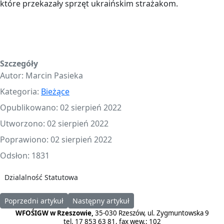
które przekazały sprzęt ukraińskim strażakom.
Szczegóły
Autor:
Marcin Pasieka
Kategoria:
Bieżące
Opublikowano: 02 sierpień 2022
Utworzono: 02 sierpień 2022
Poprawiono: 02 sierpień 2022
Odsłon: 1831
Dzialalność Statutowa
Poprzedni artykuł: Rzeszów podpisał porozumienie w ramach pr
Następny artykuł: Podpisanie Umów w ramach
Poprzedni artykuł
Następny artykuł
WFOŚIGW w Rzeszowie,
35-030 Rzeszów, ul. Zygmuntowska 9
tel. 17 853 63 81, fax wew.: 102