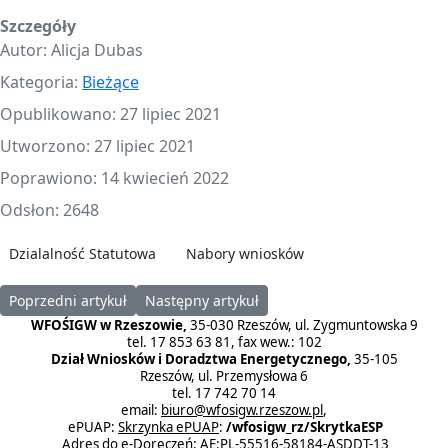
Szczegóły
Autor:
Alicja Dubas
Kategoria:
Bieżące
Opublikowano: 27 lipiec 2021
Utworzono: 27 lipiec 2021
Poprawiono: 14 kwiecień 2022
Odsłon: 2648
Dzialalność Statutowa
Nabory wniosków
Poprzedni artykuł: Inauguracja Programu "Prosto po Czyste Powie
Następny artykuł: "Budowa bloku energetyc
Poprzedni artykuł
Następny artykuł
WFOŚIGW w Rzeszowie,
35-030 Rzeszów, ul. Zygmuntowska 9
tel. 17 853 63 81, fax wew.: 102
Dział Wniosków i Doradztwa Energetycznego,
35-105
Rzeszów, ul. Przemysłowa 6
tel. 17 742 70 14
email:
biuro@wfosigw.rzeszow.pl
,
ePUAP:
Skrzynka ePUAP
:
/wfosigw_rz/SkrytkaESP
Adres do e-Doręczeń: AE:PL-55516-58184-ASDDT-13