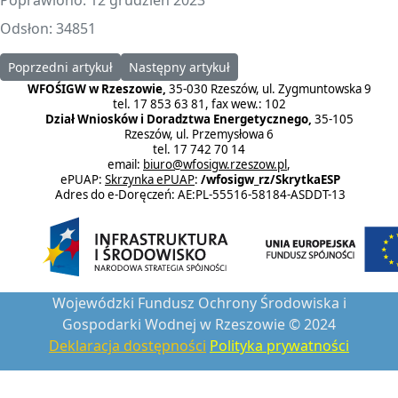
Odsłon: 34851
Poprzedni artykuł: Procedury rozpatrywania wniosków o przek
Następny artykuł: Biblioteka
Poprzedni artykuł
Następny artykuł
WFOŚIGW w Rzeszowie,
35-030 Rzeszów, ul. Zygmuntowska 9
tel. 17 853 63 81, fax wew.: 102
Dział Wniosków i Doradztwa Energetycznego,
35-105
Rzeszów, ul. Przemysłowa 6
tel. 17 742 70 14
email:
biuro@wfosigw.rzeszow.pl
,
ePUAP:
Skrzynka ePUAP
:
/wfosigw_rz/SkrytkaESP
Adres do e-Doręczeń: AE:PL-55516-58184-ASDDT-13
Wojewódzki Fundusz Ochrony Środowiska i
Gospodarki Wodnej w Rzeszowie © 2024
Deklaracja dostępności
Polityka prywatności