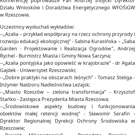
Konferencję poprowadził Pan Andrzej Indycki Dyrektor
Działu Wniosków i Doradztwa Energetycznego WFOŚiGW
w Rzeszowie.
Uczestnicy wysłuchali wykładów:
--„Azalia – przykład współpracy na rzecz ochrony przyrody i
rozwoju edukacji ekologicznej“ - Sabina Kurasińska – „Saba
Garden - Projektowanie i Realizacja Ogrodów", Andrzej
Rychel - Burmistrz Miasta i Gminy Nowa Sarzyna;
--„Azalia pontyjska jako opowieść w krajobrazie” - dr Agata
Gajdek - Uniwersytet Rzeszowski;
--„Dobre praktyki na obszarach leśnych” - Tomasz Steliga -
Inżynier Nadzoru Nadleśnictwa Leżajsk;
--„Miasto Rzeszów – zielona transformacja” - Krzysztof
Stańko - Zastępca Prezydenta Miasta Rzeszowa;
--„Środowiskowe aspekty budowy i funkcjonowania
obiektów małej retencji wodnej” - Sławomir Serafin -
Dyrektor Regionalnej Dyrekcji Ochrony Środowiska w
Rzeszowie;