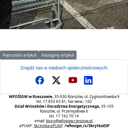
Poprzedni artykuł: Zapraszamy na kolejne szkolenie online doty
Następny artykuł: Zapraszamy na szkolenie 
Poprzedni artykuł
Następny artykuł
Znajdź nas w mediach społecznościowych:
WFOŚIGW w Rzeszowie,
35-030 Rzeszów, ul. Zygmuntowska 9
tel. 17 853 63 81, fax wew.: 102
Dział Wniosków i Doradztwa Energetycznego,
35-105
Rzeszów, ul. Przemysłowa 6
tel. 17 742 70 14
email:
biuro@wfosigw.rzeszow.pl
,
ePUAP:
Skrzynka ePUAP
:
/wfosigw_rz/SkrytkaESP