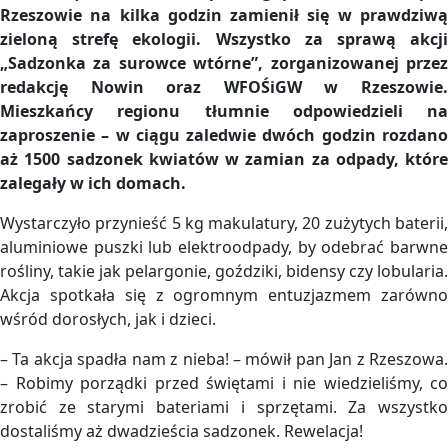
Rzeszowie na kilka godzin zamienił się w prawdziwą
zieloną strefę ekologii. Wszystko za sprawą akcji
„Sadzonka za surowce wtórne”, zorganizowanej przez
redakcję Nowin oraz WFOŚiGW w Rzeszowie.
Mieszkańcy regionu tłumnie odpowiedzieli na
zaproszenie – w ciągu zaledwie dwóch godzin rozdano
aż 1500 sadzonek kwiatów w zamian za odpady, które
zalegały w ich domach.
Wystarczyło przynieść 5 kg makulatury, 20 zużytych baterii,
aluminiowe puszki lub elektroodpady, by odebrać barwne
rośliny, takie jak pelargonie, goździki, bidensy czy lobularia.
Akcja spotkała się z ogromnym entuzjazmem zarówno
wśród dorosłych, jak i dzieci.
– Ta akcja spadła nam z nieba! – mówił pan Jan z Rzeszowa.
– Robimy porządki przed świętami i nie wiedzieliśmy, co
zrobić ze starymi bateriami i sprzętami. Za wszystko
dostaliśmy aż dwadzieścia sadzonek. Rewelacja!