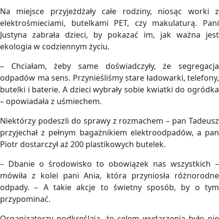
Na miejsce przyjeżdżały całe rodziny, niosąc worki z
elektrośmieciami, butelkami PET, czy makulaturą. Pani
Justyna zabrała dzieci, by pokazać im, jak ważna jest
ekologia w codziennym życiu.
– Chciałam, żeby same doświadczyły, że segregacja
odpadów ma sens. Przynieśliśmy stare ładowarki, telefony,
butelki i baterie. A dzieci wybrały sobie kwiatki do ogródka
– opowiadała z uśmiechem.
Niektórzy podeszli do sprawy z rozmachem – pan Tadeusz
przyjechał z pełnym bagażnikiem elektroodpadów, a pan
Piotr dostarczył aż 200 plastikowych butelek.
– Dbanie o środowisko to obowiązek nas wszystkich –
mówiła z kolei pani Ania, która przyniosła różnorodne
odpady. – A takie akcje to świetny sposób, by o tym
przypominać.
Organizatorzy podkreślają, że celem wydarzenia było nie